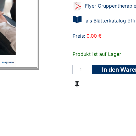
Flyer Gruppentherapie
als Blätterkatalog öff
Preis:
0,00 €
Produkt ist auf Lager
In den War
ZT ANGESEHENE BROSCHÜREN