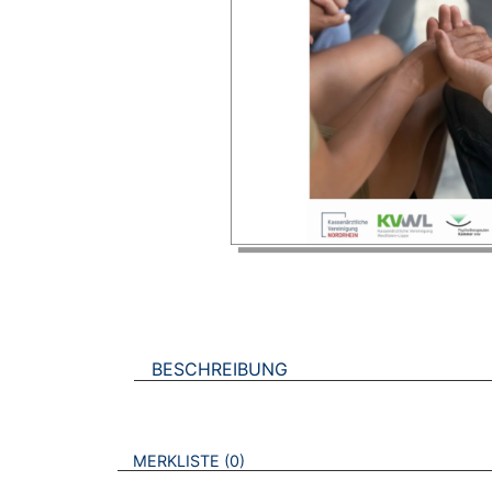
BESCHREIBUNG
VERWEISE AUF VERMERKTE- ODER ZULET
BROSCHÜREN
MERKLISTE
0