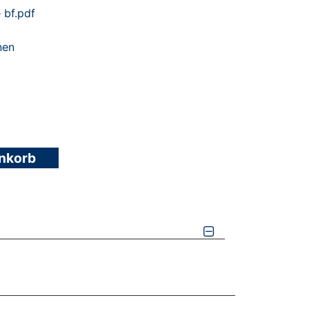
 bf.pdf
nen
enkorb