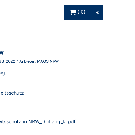
Warenkorb Schaltfläche
0
RW
GS-2022
/ Anbieter:
MAGS NRW
ig.
eitsschutz
eitsschutz in NRW_DinLang_kj.pdf