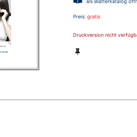
als Blätterkatalog öff
Preis:
gratis
Druckversion nicht verfügb
ZT ANGESEHENE BROSCHÜREN