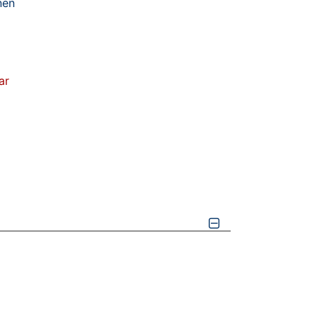
nen
ar