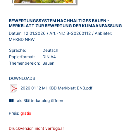
BROSCHÜRE:
BEWERTUNGSSYSTEM NACHHALTIGES BAUEN -
MERKBLATT ZUR BEWERTUNG DER KLIMAANPASSUNG
Datum:
12.01.2026
/ Art.-Nr.:
B-20260112
/ Anbieter:
MHKBD NRW
Sprache:
Deutsch
Papierformat:
DIN A4
Themenbereich:
Bauen
DOWNLOADS
2026 01 12 MHKBD Merkblatt BNB.pdf
als Blätterkatalog öffnen
Preis:
gratis
Druckversion nicht verfügbar