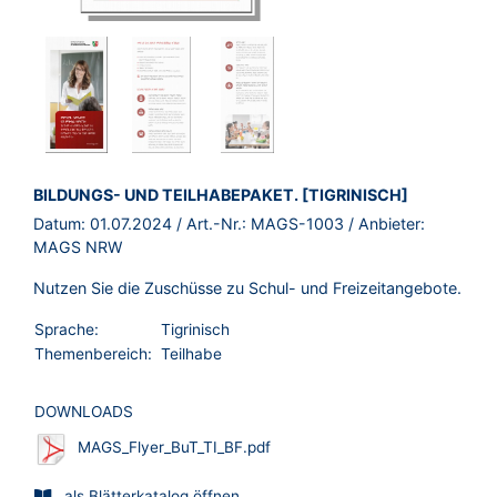
BROSCHÜRE:
BILDUNGS- UND TEILHABEPAKET. [TIGRINISCH]
Datum:
01.07.2024
/ Art.-Nr.:
MAGS-1003
/ Anbieter:
MAGS NRW
Nutzen Sie die Zuschüsse zu Schul- und Freizeitangebote.
Sprache:
Tigrinisch
Themenbereich:
Teilhabe
DOWNLOADS
MAGS_Flyer_BuT_TI_BF.pdf
als Blätterkatalog öffnen