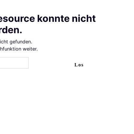
esource konnte nicht
rden.
icht gefunden.
chfunktion weiter.
Los