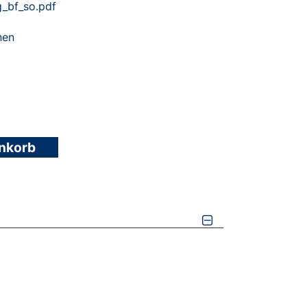
g_bf_so.pdf
nen
enkorb