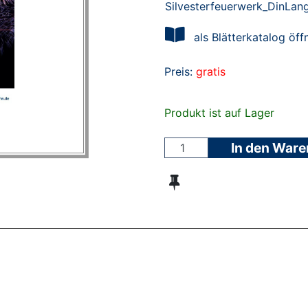
Silvesterfeuerwerk_DinLan
als Blätterkatalog öff
Preis:
gratis
Produkt ist auf Lager
In den War
ZT ANGESEHENE BROSCHÜREN