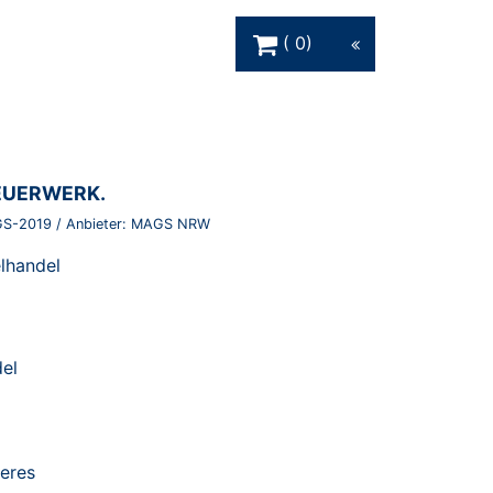
Warenkorb Schaltfläche
0
EUERWERK.
S-2019
/ Anbieter:
MAGS NRW
elhandel
del
eres