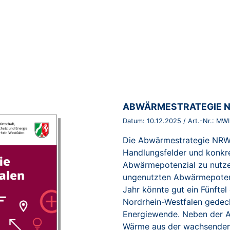
BROSCHÜRE:
ABWÄRMESTRATEGIE 
Datum:
10.12.2025
/ Art.-Nr.:
MWI
Die Abwärmestrategie NRW 
Handlungsfelder und konk
Abwärmepotenzial zu nutzen
ungenutzten Abwärmepoten
Jahr könnte gut ein Fünfte
Nordrhein-Westfalen gedeck
Energiewende. Neben der A
Wärme aus der wachsenden 