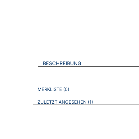
BESCHREIBUNG
VERWEISE AUF VERMERKTE- ODER ZULET
BROSCHÜREN
MERKLISTE
0
BROSCHÜREN
ZULETZT ANGESEHEN
1