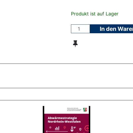
Produkt ist auf Lager
In den War
ZT ANGESEHENE BROSCHÜREN