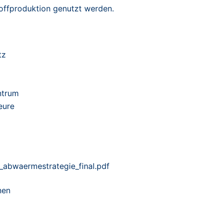
ffproduktion genutzt werden.
tz
ntrum
eure
abwaermestrategie_final.pdf
nen