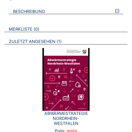
BESCHREIBUNG
VERWEISE AUF VERMERKTE- ODER ZULETZT ANGESEHENE
BROSCHÜREN
MERKLISTE
0
BROSCHÜREN
ZULETZT ANGESEHEN
1
ABWÄRMESTRATEGIE
NORDRHEIN-
WESTFALEN
Preis:
gratis