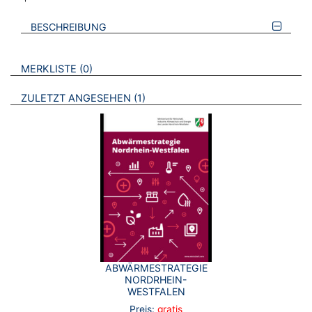
BESCHREIBUNG
VERWEISE AUF VERMERKTE- ODER ZULETZT ANGESEHENE
BROSCHÜREN
MERKLISTE
0
BROSCHÜREN
ZULETZT ANGESEHEN
1
ABWÄRMESTRATEGIE
NORDRHEIN-
WESTFALEN
Preis:
gratis