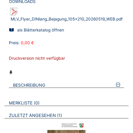
DOWNLOADS
MLV_Flyer_DINlang_Bejagung_105x210_20260519_WEB.pdf
als Blätterkatalog öffnen
Preis:
0,00 €
Druckversion nicht verfügbar
BESCHREIBUNG
VERWEISE AUF VERMERKTE- ODER ZULETZT ANGESEHENE
BROSCHÜREN
MERKLISTE
0
BROSCHÜREN
ZULETZT ANGESEHEN
1