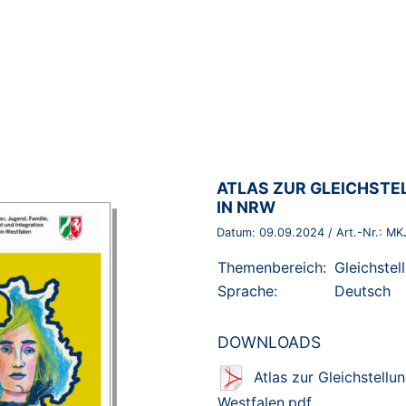
BROSCHÜRE:
ATLAS ZUR GLEICHST
IN NRW
Datum:
09.09.2024
/ Art.-Nr.:
MK
Themenbereich:
Gleichstel
Sprache:
Deutsch
DOWNLOADS
Atlas zur Gleichstell
Westfalen.pdf