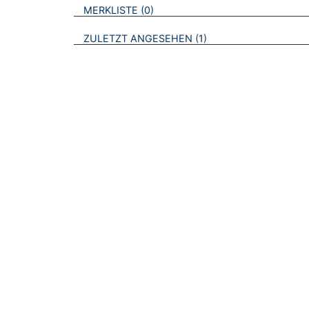
VERWEISE AUF VERMERKTE- ODER ZULET
BROSCHÜREN
MERKLISTE
0
BROSCHÜREN
ZULETZT ANGESEHEN
1