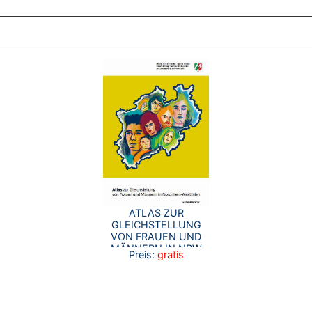
ZT ANGESEHENE BROSCHÜREN
ATLAS ZUR
GLEICHSTELLUNG
VON FRAUEN UND
MÄNNERN IN NRW
Preis:
gratis