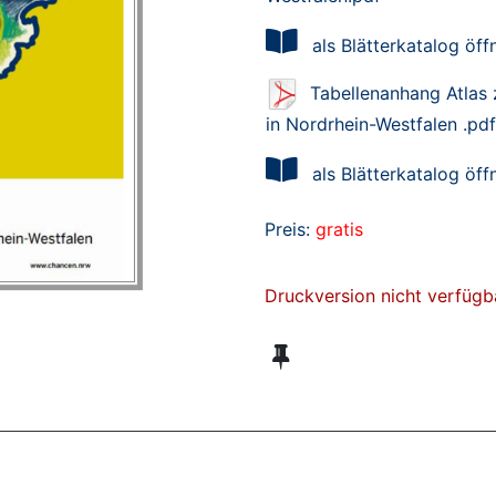
als Blätterkatalog öff
Tabellenanhang Atlas 
in Nordrhein-Westfalen .pdf
als Blätterkatalog öff
Preis:
gratis
Druckversion nicht verfügb