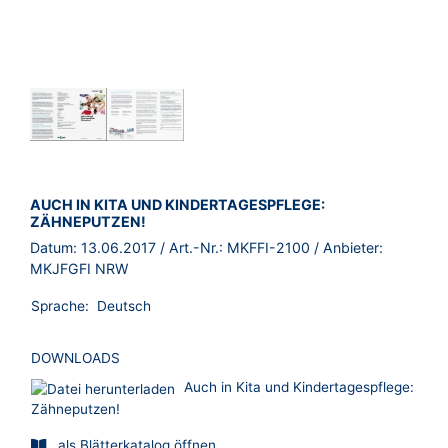
BROSCHÜRE:
AUCH IN KITA UND KINDERTAGESPFLEGE:
ZÄHNEPUTZEN!
Datum:
13.06.2017
/ Art.-Nr.:
MKFFI-2100
/ Anbieter:
MKJFGFI NRW
Sprache:
Deutsch
DOWNLOADS
Auch in Kita und Kindertagespflege:
Zähneputzen!
als Blätterkatalog öffnen