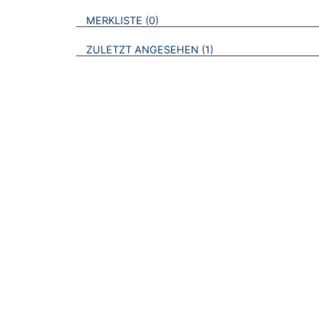
VERWEISE AUF VERMERKTE- ODER ZULET
BROSCHÜREN
MERKLISTE
0
BROSCHÜREN
ZULETZT ANGESEHEN
1