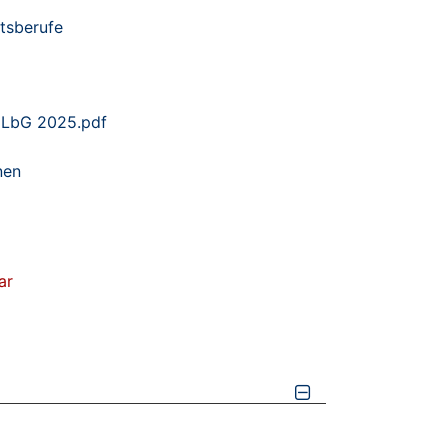
tsberufe
t LbG 2025.pdf
nen
ar