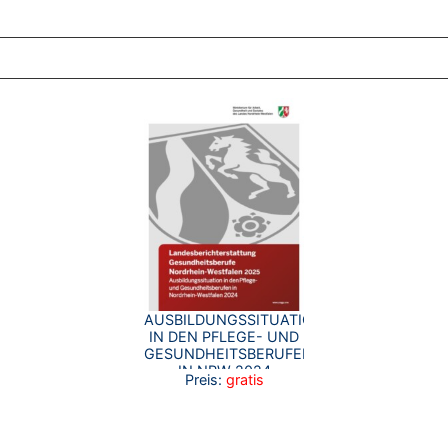
ZT ANGESEHENE BROSCHÜREN
AUSBILDUNGSSITUATION
IN DEN PFLEGE- UND
GESUNDHEITSBERUFEN
IN NRW 2024
Preis:
gratis