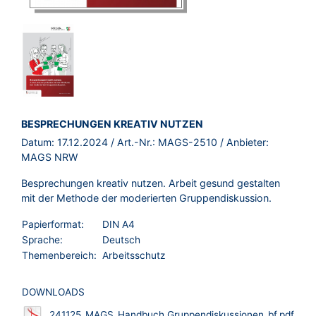
BROSCHÜRE:
BESPRECHUNGEN KREATIV NUTZEN
Datum:
17.12.2024
/ Art.-Nr.:
MAGS-2510
/ Anbieter:
MAGS NRW
Besprechungen kreativ nutzen. Arbeit gesund gestalten
mit der Methode der moderierten Gruppendiskussion.
Papierformat:
DIN A4
Sprache:
Deutsch
Themenbereich:
Arbeitsschutz
DOWNLOADS
241125_MAGS_Handbuch Gruppendiskussionen_bf.pdf