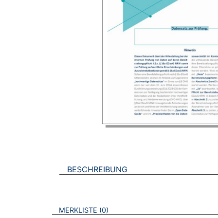
BESCHREIBUNG
VERWEISE AUF VERMERKTE- ODER ZULET
BROSCHÜREN
MERKLISTE
0