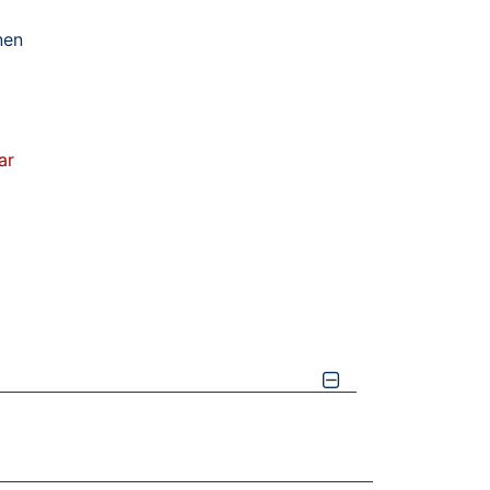
nen
ar