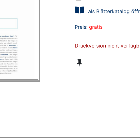
als Blätterkatalog öff
Preis:
gratis
Druckversion nicht verfügb
ZT ANGESEHENE BROSCHÜREN