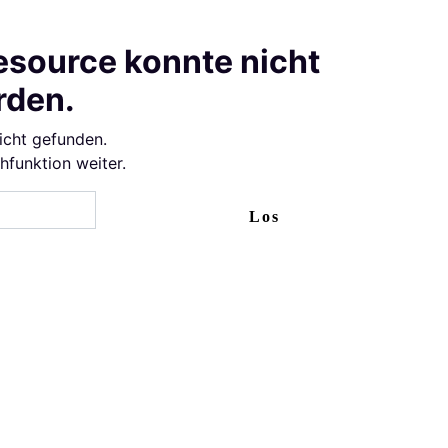
esource konnte nicht
rden.
icht gefunden.
chfunktion weiter.
Los