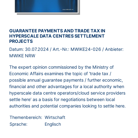
BROSCHÜRE:
GUARANTEE PAYMENTS AND TRADE TAX IN
HYPERSCALE DATA CENTRES SETTLEMENT
PROJECTS
Datum:
30.07.2024
/ Art.-Nr.:
MWIKE24-026
/ Anbieter:
MWIKE NRW
The expert opinion commissioned by the Ministry of
Economic Affairs examines the topic of ‘trade tax /
possible annual guarantee payments / further economic,
financial and other advantages for a local authority when
hyperscale data centre operators/cloud service providers
settle here’ as a basis for negotiations between local
authorities and potential companies looking to settle here.
Themenbereich:
Wirtschaft
Sprache:
Englisch