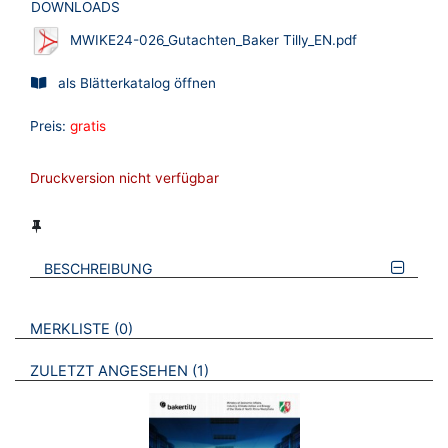
DOWNLOADS
MWIKE24-026_Gutachten_Baker Tilly_EN.pdf
als Blätterkatalog öffnen
Preis:
gratis
Druckversion nicht verfügbar
BESCHREIBUNG
VERWEISE AUF VERMERKTE- ODER ZULETZT ANGESEHENE
BROSCHÜREN
MERKLISTE
0
BROSCHÜREN
ZULETZT ANGESEHEN
1