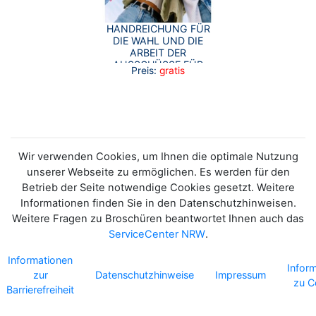
HANDREICHUNG FÜR
DIE WAHL UND DIE
ARBEIT DER
AUSSCHÜSSE FÜR
Preis:
gratis
CHANCENGERECHTIGKEIT
UND INTEGRATION IM
LAND NORDRHEIN-
WESTFALEN
Wir verwenden Cookies, um Ihnen die optimale Nutzung
unserer Webseite zu ermöglichen. Es werden für den
Betrieb der Seite notwendige Cookies gesetzt. Weitere
Informationen finden Sie in den Datenschutzhinweisen.
Weitere Fragen zu Broschüren beantwortet Ihnen auch das
ServiceCenter NRW
.
Informationen
Infor
zur
Datenschutzhinweise
Impressum
zu C
Barrierefreiheit