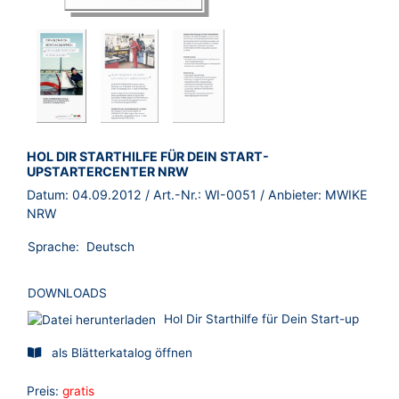
BROSCHÜRE:
HOL DIR STARTHILFE FÜR DEIN START-
UPSTARTERCENTER NRW
Datum:
04.09.2012
/ Art.-Nr.:
WI-0051
/ Anbieter:
MWIKE
NRW
Sprache:
Deutsch
DOWNLOADS
Hol Dir Starthilfe für Dein Start-up
als Blätterkatalog öffnen
Preis:
gratis