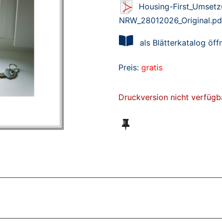
Housing-First_Umset
NRW_28012026_Original.pd
als Blätterkatalog öff
Preis:
gratis
Druckversion nicht verfügb
ZT ANGESEHENE BROSCHÜREN