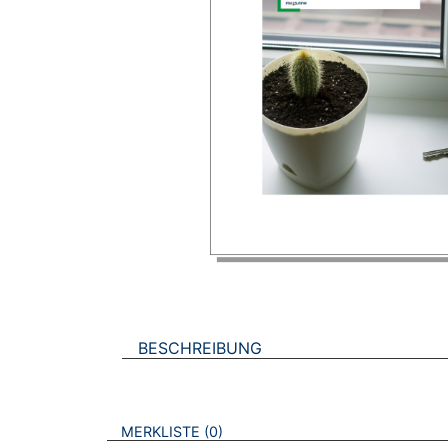
BESCHREIBUNG
VERWEISE AUF VERMERKTE- ODER ZULET
BROSCHÜREN
MERKLISTE
0