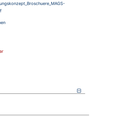
zungskonzept_Broschuere_MAGS-
f
nen
ar