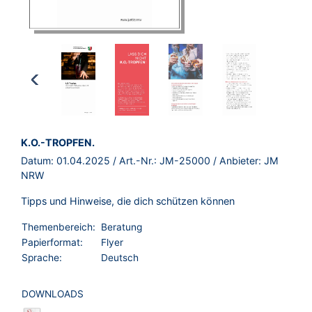
Vorherige
Seite
BROSCHÜRE:
K.O.-TROPFEN.
Nächste
Datum:
01.04.2025
/ Art.-Nr.:
JM-25000
/ Anbieter:
JM
Seite
NRW
Tipps und Hinweise, die dich schützen können
Themenbereich:
Beratung
Papierformat:
Flyer
Sprache:
Deutsch
DOWNLOADS