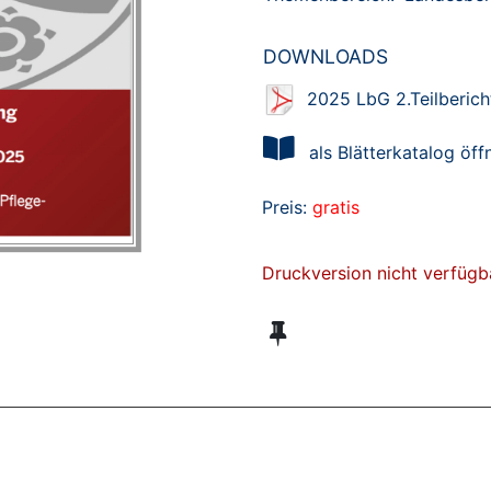
DOWNLOADS
2025 LbG 2.Teilberich
als Blätterkatalog öff
Preis:
gratis
Druckversion nicht verfügb
ZT ANGESEHENE BROSCHÜREN