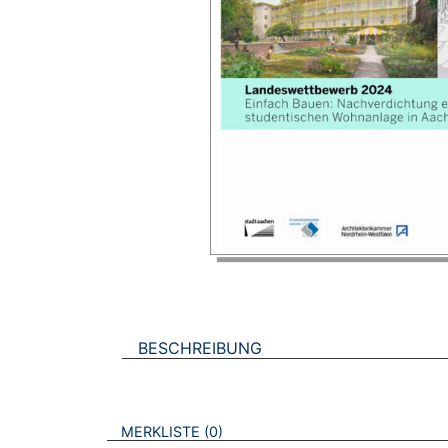
BESCHREIBUNG
VERWEISE AUF VERMERKTE- ODER ZULET
BROSCHÜREN
MERKLISTE
0