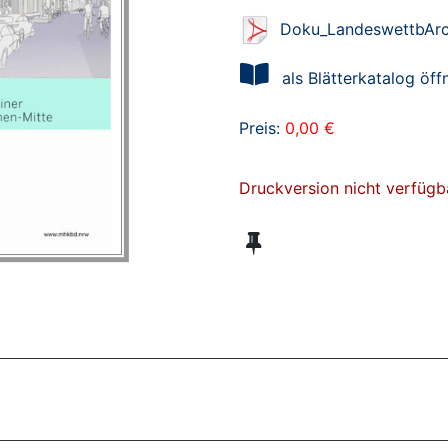
Doku_LandeswettbArch
als Blätterkatalog öff
Preis:
0,00 €
Druckversion nicht verfügb
ZT ANGESEHENE BROSCHÜREN