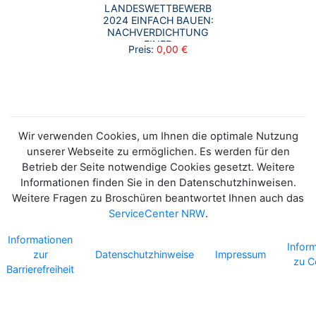
LANDESWETTBEWERB
2024 EINFACH BAUEN:
NACHVERDICHTUNG
EINER
Preis:
0,00 €
STUDENTISCHEN
WOHNANLAGE IN
AACHEN-MITTE
Wir verwenden Cookies, um Ihnen die optimale Nutzung
unserer Webseite zu ermöglichen. Es werden für den
Betrieb der Seite notwendige Cookies gesetzt. Weitere
Informationen finden Sie in den Datenschutzhinweisen.
Weitere Fragen zu Broschüren beantwortet Ihnen auch das
ServiceCenter NRW
.
Informationen
Infor
zur
Datenschutzhinweise
Impressum
zu C
Barrierefreiheit