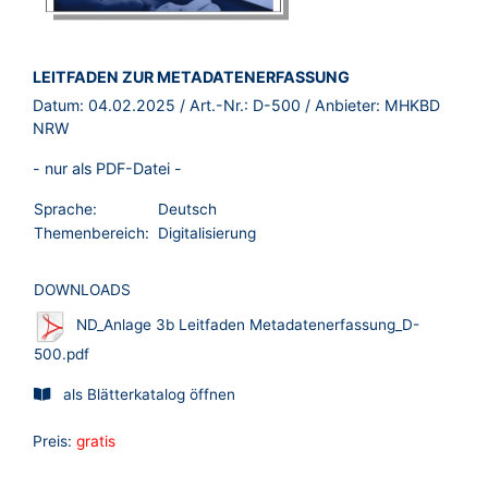
BROSCHÜRE:
LEITFADEN ZUR METADATENERFASSUNG
Datum:
04.02.2025
/ Art.-Nr.:
D-500
/ Anbieter:
MHKBD
NRW
- nur als PDF-Datei -
Sprache:
Deutsch
Themenbereich:
Digitalisierung
DOWNLOADS
ND_Anlage 3b Leitfaden Metadatenerfassung_D-
500.pdf
als Blätterkatalog öffnen
Preis:
gratis