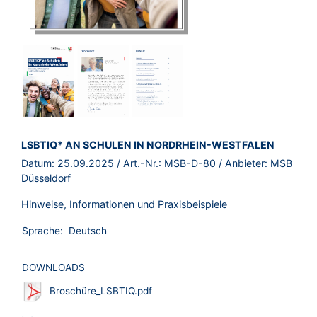
BROSCHÜRE:
LSBTIQ* AN SCHULEN IN NORDRHEIN-WESTFALEN
Datum:
25.09.2025
/ Art.-Nr.:
MSB-D-80
/ Anbieter:
MSB
Düsseldorf
Hinweise, Informationen und Praxisbeispiele
Sprache:
Deutsch
DOWNLOADS
Broschüre_LSBTIQ.pdf