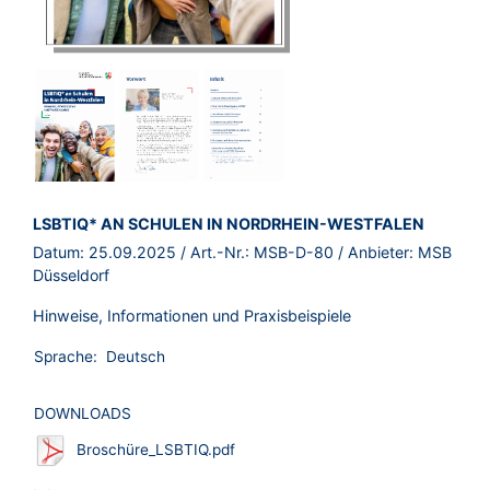
BROSCHÜRE:
LSBTIQ* AN SCHULEN IN NORDRHEIN-WESTFALEN
Datum:
25.09.2025
/ Art.-Nr.:
MSB-D-80
/ Anbieter:
MSB
Düsseldorf
Hinweise, Informationen und Praxisbeispiele
Sprache:
Deutsch
DOWNLOADS
Broschüre_LSBTIQ.pdf