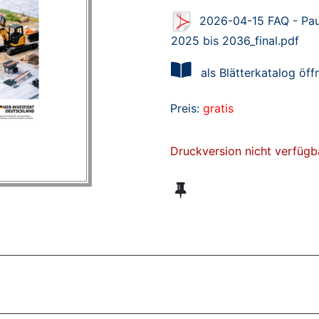
2026-04-15 FAQ - Pau
2025 bis 2036_final.pdf
als Blätterkatalog öff
Preis:
gratis
Druckversion nicht verfügb
ZT ANGESEHENE BROSCHÜREN