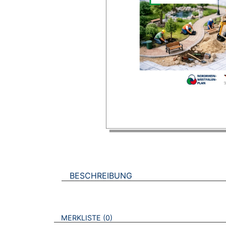
BESCHREIBUNG
VERWEISE AUF VERMERKTE- ODER ZULET
BROSCHÜREN
MERKLISTE
0