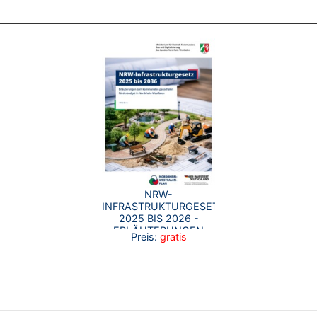
NRW-
INFRASTRUKTURGESETZ
2025 BIS 2026 -
ERLÄUTERUNGEN
Preis:
gratis
ZUM KOMMUNALEN
FÖRDERBUDGET IN
NORDRHEIN-
WESTFALEN