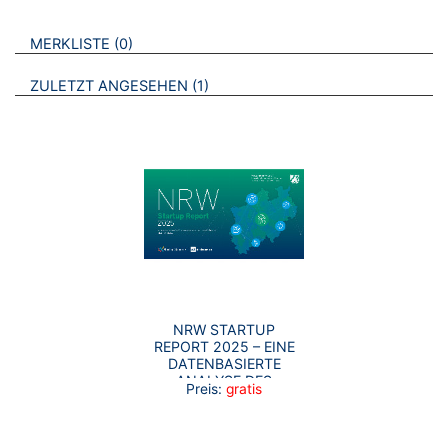
VERWEISE AUF VERMERKTE- ODER ZULETZT ANGESEHENE
BROSCHÜREN
MERKLISTE
0
BROSCHÜREN
ZULETZT ANGESEHEN
1
NRW STARTUP
REPORT 2025 – EINE
DATENBASIERTE
ANALYSE DES
Preis:
gratis
NORDRHEIN-
WESTFÄLISCHEN
STARTUP