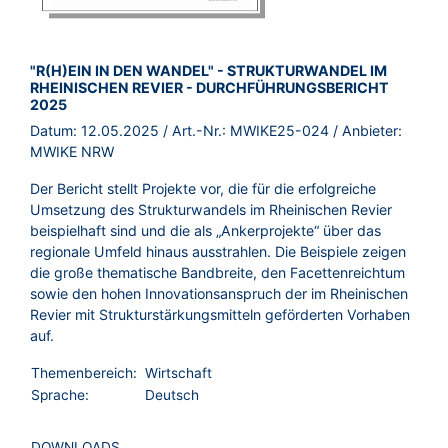
BROSCHÜRE:
"R(H)EIN IN DEN WANDEL" - STRUKTURWANDEL IM
RHEINISCHEN REVIER - DURCHFÜHRUNGSBERICHT
2025
Datum:
12.05.2025
/ Art.-Nr.:
MWIKE25-024
/ Anbieter:
MWIKE NRW
Der Bericht stellt Projekte vor, die für die erfolgreiche
Umsetzung des Strukturwandels im Rheinischen Revier
beispielhaft sind und die als „Ankerprojekte“ über das
regionale Umfeld hinaus ausstrahlen. Die Beispiele zeigen
die große thematische Bandbreite, den Facettenreichtum
sowie den hohen Inno­vationsanspruch der im Rheinischen
Revier mit Struk­turstärkungsmitteln geförderten Vorhaben
auf.
Themenbereich:
Wirtschaft
Sprache:
Deutsch
DOWNLOADS