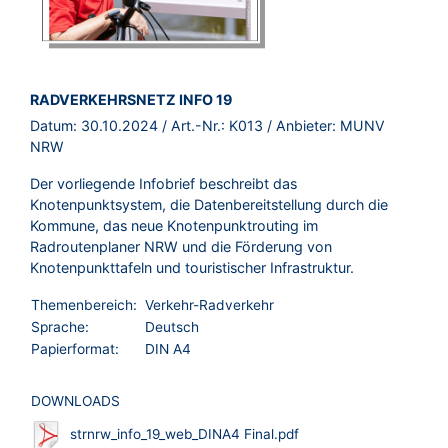
BROSCHÜRE:
RADVERKEHRSNETZ INFO 19
Datum:
30.10.2024
/ Art.-Nr.:
K013
/ Anbieter:
MUNV
NRW
Der vorliegende Infobrief beschreibt das
Knotenpunktsystem, die Datenbereitstellung durch die
Kommune, das neue Knotenpunktrouting im
Radroutenplaner NRW und die Förderung von
Knotenpunkttafeln und touristischer Infrastruktur.
Themenbereich:
Verkehr-Radverkehr
Sprache:
Deutsch
Papierformat:
DIN A4
DOWNLOADS
strnrw_info_19_web_DINA4 Final.pdf