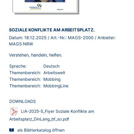
BROSCHÜRE:
SOZIALE KONFLIKTE AM ARBEITSPLATZ.
Datum:
18.12.2025
/ Art.-Nr.:
MAGS-2000
/ Anbieter:
MAGS NRW
Verstehen, handeln, helfen.
Sprache:
Deutsch
Themenbereich:
Arbeitswelt
Themenbereich:
Mobbing
Themenbereich:
MobbingLine
DOWNLOADS
LIA-2025-5_Flyer Soziale Konflikte am
Arbeitsplatz_DinLang_bf_so.pdf
als Blätterkatalog öffnen