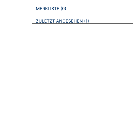
VERWEISE AUF VERMERKTE- ODER ZULET
BROSCHÜREN
MERKLISTE
0
BROSCHÜREN
ZULETZT ANGESEHEN
1