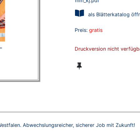
mm_kj.pdf
als Blätterkatalog öff
Preis:
gratis
Druckversion nicht verfügb
Westfalen. Abwechslungsreicher, sicherer Job mit Zukunft!