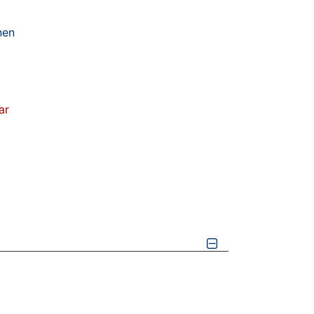
nen
ar