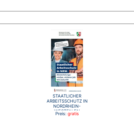
ZT ANGESEHENE BROSCHÜREN
STAATLICHER
ARBEITSSCHUTZ IN
NORDRHEIN-
WESTFALEN
Preis:
gratis