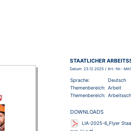
BROSCHÜRE:
STAATLICHER ARBEITS
Datum:
23.12.2025
/ Art.-Nr.:
MA
Sprache:
Deutsch
Themenbereich:
Arbeit
Themenbereich:
Arbeitssc
DOWNLOADS
LIA-2025-6_Flyer Sta