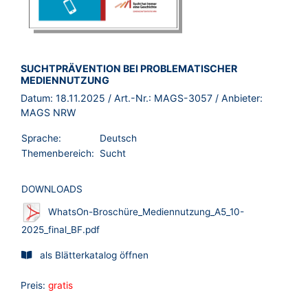
BROSCHÜRE:
SUCHTPRÄVENTION BEI PROBLEMATISCHER
MEDIENNUTZUNG
Datum:
18.11.2025
/ Art.-Nr.:
MAGS-3057
/ Anbieter:
MAGS NRW
Sprache:
Deutsch
Themenbereich:
Sucht
DOWNLOADS
WhatsOn-Broschüre_Mediennutzung_A5_10-
2025_final_BF.pdf
als Blätterkatalog öffnen
Preis:
gratis