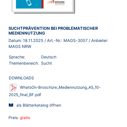
BROSCHÜRE:
SUCHTPRÄVENTION BEI PROBLEMATISCHER
MEDIENNUTZUNG
Datum:
18.11.2025
/ Art.-Nr.:
MAGS-3057
/ Anbieter:
MAGS NRW
Sprache:
Deutsch
Themenbereich:
Sucht
DOWNLOADS
WhatsOn-Broschüre_Mediennutzung_A5_10-
2025_final_BF.pdf
als Blätterkatalog öffnen
Preis:
gratis