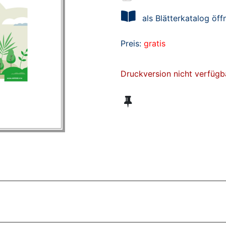
als Blätterkatalog öff
Preis:
gratis
Druckversion nicht verfügb
ZT ANGESEHENE BROSCHÜREN