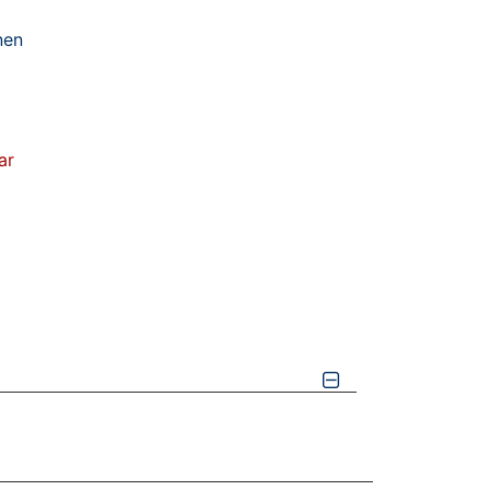
nen
ar