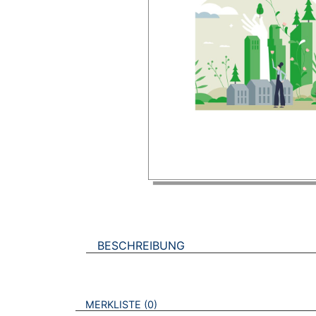
BESCHREIBUNG
VERWEISE AUF VERMERKTE- ODER ZULET
BROSCHÜREN
MERKLISTE
0