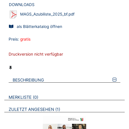
DOWNLOADS
MAGS_Azubiliste_2025_bf.pdf
als Blätterkatalog öffnen
Preis:
gratis
Druckversion nicht verfügbar
BESCHREIBUNG
VERWEISE AUF VERMERKTE- ODER ZULETZT ANGESEHENE
BROSCHÜREN
MERKLISTE
0
BROSCHÜREN
ZULETZT ANGESEHEN
1