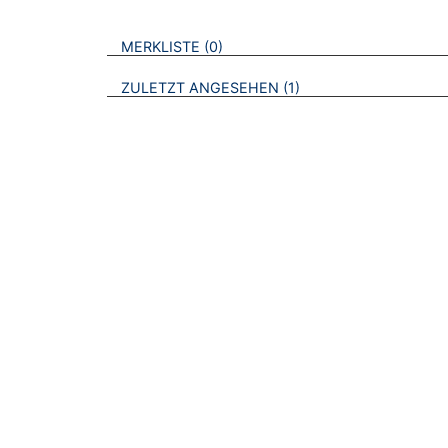
VERWEISE AUF VERMERKTE- ODER ZULET
BROSCHÜREN
MERKLISTE
0
BROSCHÜREN
ZULETZT ANGESEHEN
1