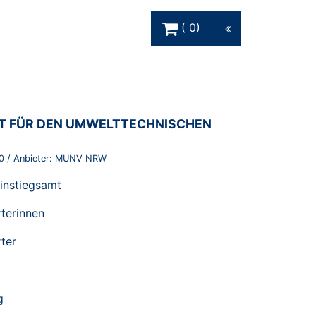
Warenkorb Schaltfläche
0
T FÜR DEN UMWELTTECHNISCHEN
0
/ Anbieter:
MUNV NRW
instiegsamt
terinnen
ter
g