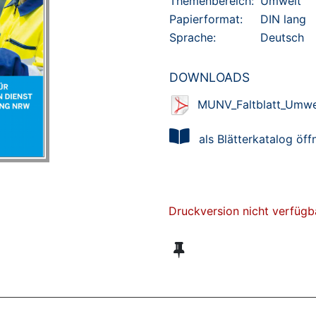
Themenbereich:
Umwelt
Papierformat:
DIN lang
Sprache:
Deutsch
DOWNLOADS
MUNV_Faltblatt_Umwe
als Blätterkatalog öff
Druckversion nicht verfügb