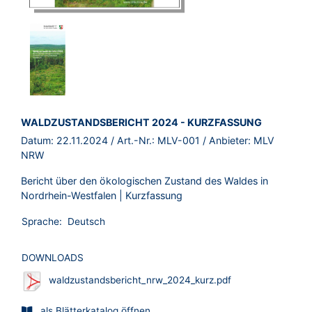
BROSCHÜRE:
WALDZUSTANDSBERICHT 2024 - KURZFASSUNG
Datum:
22.11.2024
/ Art.-Nr.:
MLV-001
/ Anbieter:
MLV
NRW
Bericht über den ökologischen Zustand des Waldes in
Nordrhein-Westfalen | Kurzfassung
Sprache:
Deutsch
DOWNLOADS
waldzustandsbericht_nrw_2024_kurz.pdf
als Blätterkatalog öffnen