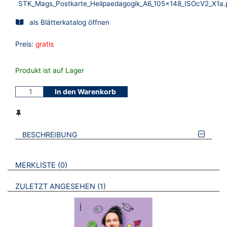
STK_Mags_Postkarte_Heilpaedagogik_A6_105x148_ISOcV2_X1a.
als Blätterkatalog öffnen
Preis:
gratis
Produkt ist auf Lager
In den Warenkorb
BESCHREIBUNG
VERWEISE AUF VERMERKTE- ODER ZULETZT ANGESEHENE
BROSCHÜREN
MERKLISTE
0
BROSCHÜREN
ZULETZT ANGESEHEN
1