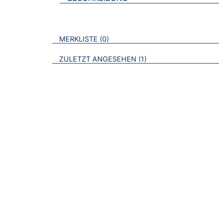
VERWEISE AUF VERMERKTE- ODER ZULET
BROSCHÜREN
MERKLISTE
0
BROSCHÜREN
ZULETZT ANGESEHEN
1