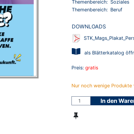
Themenbereich:
Soziales
Themenbereich:
Beruf
DOWNLOADS
STK_Mags_Plakat_Per
als Blätterkatalog öff
Preis:
gratis
Nur noch wenige Produkte 
In den War