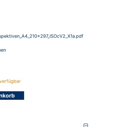
spektiven_A4_210x297_ISOcV2_X1a.pdf
nen
verfügbar
enkorb