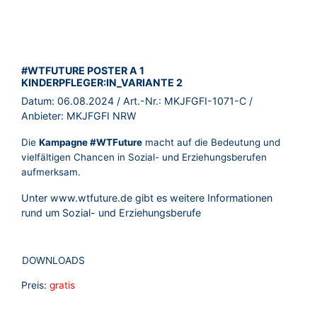
BROSCHÜRE:
#WTFUTURE POSTER A 1
KINDERPFLEGER:IN_VARIANTE 2
Datum:
06.08.2024
/ Art.-Nr.:
MKJFGFI-1071-C
/
Anbieter:
MKJFGFI NRW
Die
Kampagne #WTFuture
macht auf die Bedeutung und
vielfältigen Chancen in Sozial- und Erziehungsberufen
aufmerksam.
Unter
www.wtfuture.de
gibt es weitere Informationen
rund um Sozial- und Erziehungsberufe
DOWNLOADS
Preis:
gratis