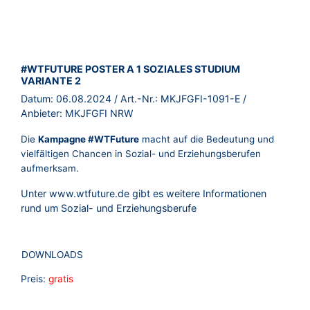
BROSCHÜRE:
#WTFUTURE POSTER A 1 SOZIALES STUDIUM
VARIANTE 2
Datum:
06.08.2024
/ Art.-Nr.:
MKJFGFI-1091-E
/
Anbieter:
MKJFGFI NRW
Die
Kampagne #WTFuture
macht auf die Bedeutung und
vielfältigen Chancen in Sozial- und Erziehungsberufen
aufmerksam.
Unter
www.wtfuture.de
gibt es weitere Informationen
rund um Sozial- und Erziehungsberufe
DOWNLOADS
Preis:
gratis