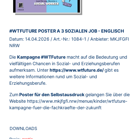
BROSCHÜRE:
#WTFUTURE POSTER A 3 SOZIALEN JOB - ENGLISCH
Datum:
14.04.2026
/ Art.-Nr.:
1084-1
/ Anbieter:
MKJFGFI
NRW
Die
Kampagne #WTFuture
macht auf die Bedeutung und
vielfältigen Chancen in Sozial- und Erziehungsberufen
aufmerksam. Unter
https://www.wtfuture.de/
gibt es
weitere Informationen rund um Sozial- und
Erziehungsberufe.
Zum
Poster für den Selbstausdruck
gelangen Sie über die
Website
https://www.mkjfgfi.nrw/menue/kinder/wtfuture-
kampagne-fuer-die-fachkraefte-der-zukunft
DOWNLOADS