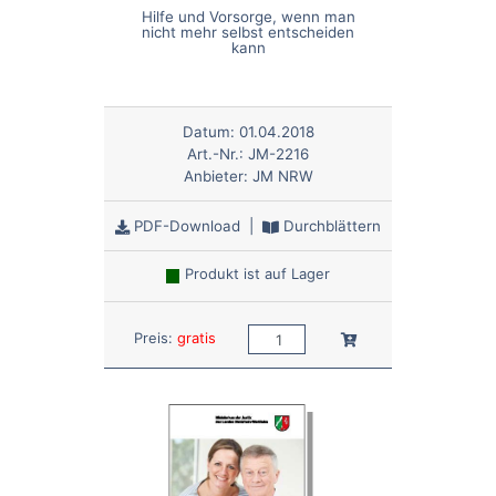
Hilfe und Vorsorge, wenn man
nicht mehr selbst entscheiden
kann
Datum:
01.04.2018
Art.-Nr.:
JM-2216
Anbieter:
JM NRW
PDF-Download
|
Durchblättern
Produkt ist auf Lager
Anzahl:
In den Warenkorb
Preis:
gratis