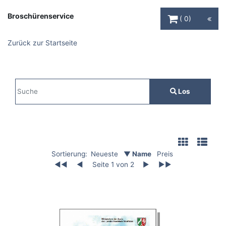
Warenkorb Schaltfl
Broschürenservice
0
Zurück zur Startseite
Sucheingabe
Los
Suche
Filter
Auflistung der Broschüren
Sortierung:
Neueste
▼ Name
Preis
◀◀
◀
Seite 1 von 2
▶
▶▶