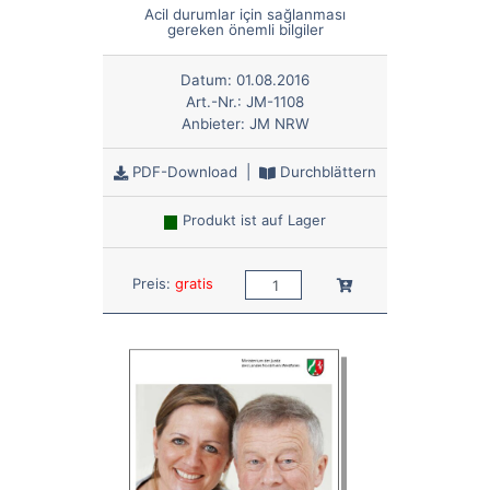
Acil durumlar için sağlanması
gereken önemli bilgiler
Datum:
01.08.2016
Art.-Nr.:
JM-1108
Anbieter:
JM NRW
PDF-Download
|
Durchblättern
Produkt ist auf Lager
Anzahl:
In den Warenkorb
Preis:
gratis