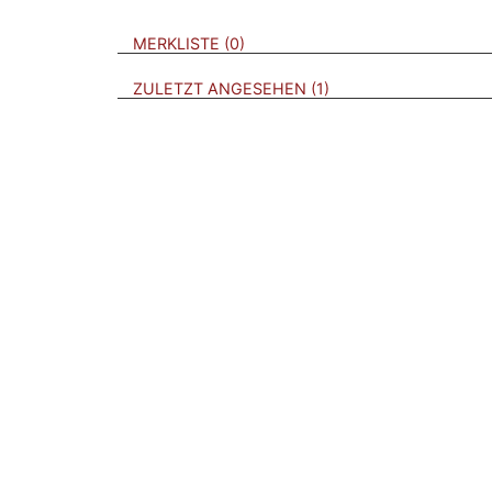
VERWEISE AUF VERMERKTE- ODER ZULET
BROSCHÜREN
MERKLISTE
0
BROSCHÜREN
ZULETZT ANGESEHEN
1