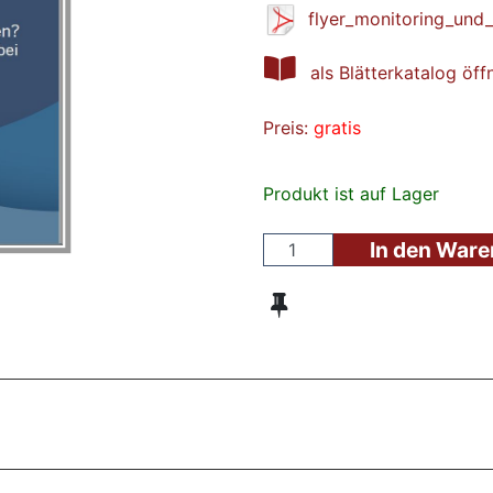
flyer_monitoring_und_
als Blätterkatalog öff
Preis:
gratis
Produkt ist auf Lager
In den War
ZT ANGESEHENE BROSCHÜREN