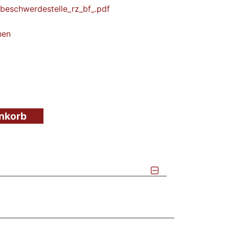
beschwerdestelle_rz_bf_.pdf
nen
enkorb