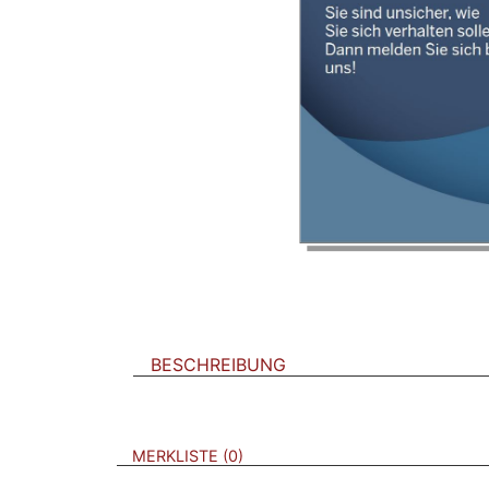
BESCHREIBUNG
VERWEISE AUF VERMERKTE- ODER ZULET
BROSCHÜREN
MERKLISTE
0