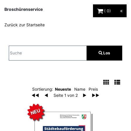
Warenkorb Schaltfl
Broschürenservice
0
Zurück zur Startseite
Sucheingabe
Los
Suche
Filter
Auflistung der Broschüren
Sortierung:
Neueste
Name
Preis
◀◀
◀
Seite 1 von 2
▶
▶▶
NEU