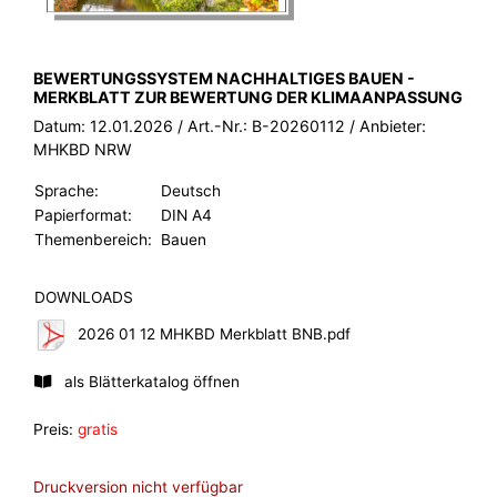
BROSCHÜRE:
BEWERTUNGSSYSTEM NACHHALTIGES BAUEN -
MERKBLATT ZUR BEWERTUNG DER KLIMAANPASSUNG
Datum:
12.01.2026
/ Art.-Nr.:
B-20260112
/ Anbieter:
MHKBD NRW
Sprache:
Deutsch
Papierformat:
DIN A4
Themenbereich:
Bauen
DOWNLOADS
2026 01 12 MHKBD Merkblatt BNB.pdf
als Blätterkatalog öffnen
Preis:
gratis
Druckversion nicht verfügbar