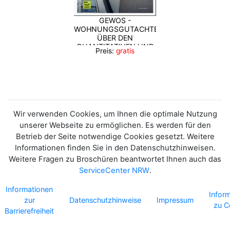
GEWOS -
WOHNUNGSGUTACHTEN
ÜBER DEN
QUANTITATIVEN UND
Preis:
gratis
QUALITATIVEN
WOHNUNGSNEUBAUBEDARF
IN NRW BIS 2040
(ERGEBNISBERICHT)
Wir verwenden Cookies, um Ihnen die optimale Nutzung
unserer Webseite zu ermöglichen. Es werden für den
Betrieb der Seite notwendige Cookies gesetzt. Weitere
Informationen finden Sie in den Datenschutzhinweisen.
Weitere Fragen zu Broschüren beantwortet Ihnen auch das
ServiceCenter NRW
.
Informationen
Infor
zur
Datenschutzhinweise
Impressum
zu C
Barrierefreiheit